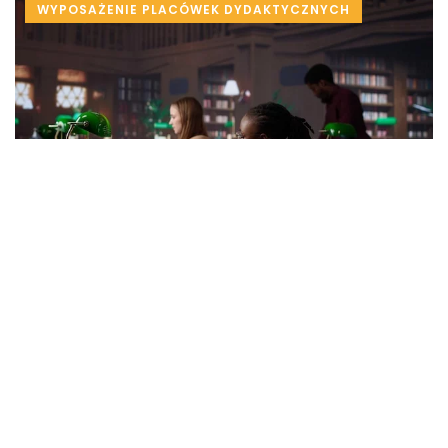
WYPOSAŻENIE PLACÓWEK DYDAKTYCZNYCH
Redaktor Blue Whale Press
/
15 lipca 2026
Personalizacja przestrzeni nauki jako klucz do
sukcesu edukacyjnego
Odkryj, jak dostosowanie przestrzeni nauki wpływa
na efektywność uczniów i wspiera proces
edukacyjny, tworząc optymalne warunki do
zdobywania wiedzy.