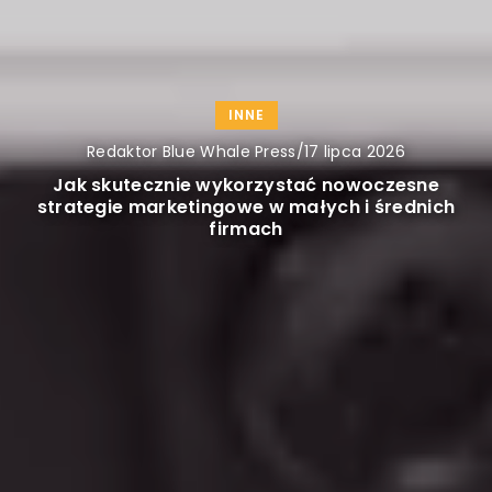
INNE
Redaktor Blue Whale Press
/
16 lipca 2026
Bezpieczny transport paczek z Polski do
Wielkiej Brytanii: na co zwrócić uwagę?