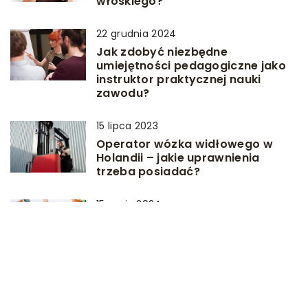
włoskiego?
22 grudnia 2024
Jak zdobyć niezbędne
umiejętności pedagogiczne jako
instruktor praktycznej nauki
zawodu?
15 lipca 2023
Operator wózka widłowego w
Holandii – jakie uprawnienia
trzeba posiadać?
15 maja 2024
Podnoszenie efektywności pracy
poprzez inwestycję w szkolenia
dla zespołów edukacyjnych
DODAJ KOMENTARZ