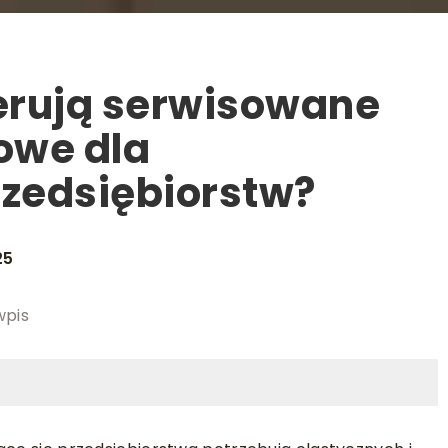
ferują serwisowane
rowe dla
zedsiębiorstw?
25
wpis