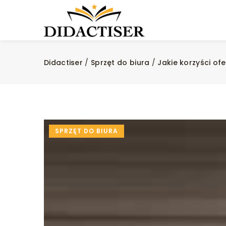
Didactiser
/
Sprzęt do biura
/
Jakie korzyści o
SPRZĘT DO BIURA