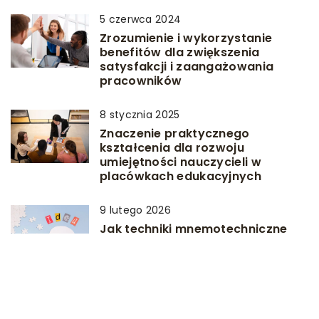
5 czerwca 2024
Zrozumienie i wykorzystanie
benefitów dla zwiększenia
satysfakcji i zaangażowania
pracowników
8 stycznia 2025
Znaczenie praktycznego
kształcenia dla rozwoju
umiejętności nauczycieli w
placówkach edukacyjnych
9 lutego 2026
Jak techniki mnemotechniczne
mogą zrewolucjonizować Twoje
podejście do nauki?
12 grudnia 2024
Jak praca przy kasie może