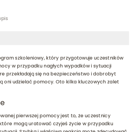
wpis
ogram szkoleniowy, który przygotowuje uczestników
pomocy w przypadku nagłych wypadków i sytuacji
tóre przekładają się na bezpieczeństwo i dobrobyt
ą oni udzielać pomocy. Oto kilka kluczowych zalet
ie
owanej pierwszej pomocy jest to, że uczestnicy
 które mogą uratować czyjeś życie w przypadku
sytuacji. Szybka i właściwa reakcja może zdecydować