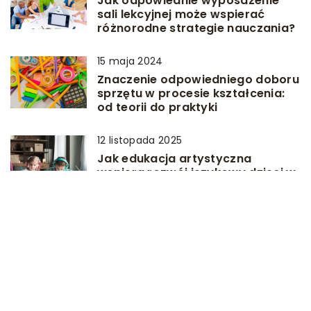
Jak odpowiednie wyposażenie
sali lekcyjnej może wspierać
różnorodne strategie nauczania?
15 maja 2024
Znaczenie odpowiedniego doboru
sprzętu w procesie kształcenia:
od teorii do praktyki
12 listopada 2025
Jak edukacja artystyczna
wspiera rozwój językowy dzieci w
przedszkolu dwujęzycznym
DODAJ KOMENTARZ