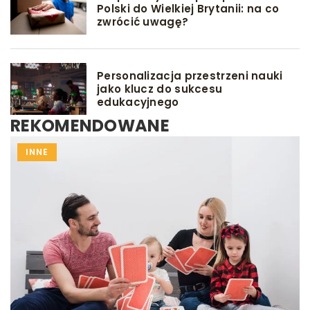
Polski do Wielkiej Brytanii: na co
zwrócić uwagę?
Personalizacja przestrzeni nauki
jako klucz do sukcesu
edukacyjnego
REKOMENDOWANE
WYPOSAŻENIE PLACÓWEK DYDAKTYCZNYCH
WYPOSAŻENIE PLACÓWEK DYDAKTYCZNYCH
INNE