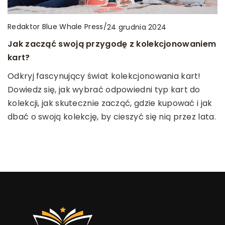
Redaktor Blue Whale Press
Redaktor Blue Whale Press
/
/
9 maja 2026
10 stycznia 2025
Redaktor Blue Whale Press
/
24 grudnia 2024
Przekształcanie tradycyjnych klas w
Kluczowe aspekty tworzenia inspirującego
Jak zacząć swoją przygodę z kolekcjonowaniem
interaktywne przestrzenie edukacyjne.
środowiska edukacyjnego
kart?
Odkryj, jak nowoczesna technologia zmienia
Dowiedz się, jak kształtować atmosferę sprzyjającą
Odkryj fascynujący świat kolekcjonowania kart!
tradycyjne podejście do nauczania,
rozwojowi uczniów, tworząc kreatywne i
Dowiedz się, jak wybrać odpowiedni typ kart do
przekształcając sale lekcyjne w kreatywne i
wspierające środowisko edukacyjne.
kolekcji, jak skutecznie zacząć, gdzie kupować i jak
interaktywne przestrzenie, które angażują uczniów
dbać o swoją kolekcję, by cieszyć się nią przez lata.
i wspierają efektywne uczenie się.