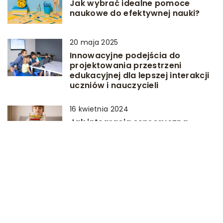
Jak wybrać idealne pomoce
naukowe do efektywnej nauki?
20 maja 2025
Innowacyjne podejścia do
projektowania przestrzeni
edukacyjnej dla lepszej interakcji
uczniów i nauczycieli
16 kwietnia 2024
Jak integracja sensoryczna
wspomaga rozwój dziecka –
praktyczne zastosowanie
pomocy i akcesoriów
terapeutycznych
13 czerwca 2025
Jakie znaczenie ma akustyka w
salach lekcyjnych dla
efektywności nauki?