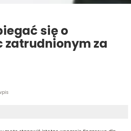
iegać się o
c zatrudnionym za
wpis