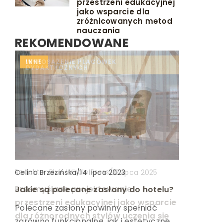
przestrzeni edukacyjnej
jako wsparcie dla
zróżnicowanych metod
nauczania
REKOMENDOWANE
INNE
INNE
WYPOSAŻENIE PLACÓWEK
DYDAKTYCZNYCH
Celina Brzezińska
Redaktor Blue Whale Press
/
/
Celina Brzezińska
/
3 lipca 2024
12 lipca 2025
14 lipca 2023
Jak efektywnie sadzić kwiaty
Przemyślane projektowanie
Jakie są polecane zasłony do hotelu?
pracując w ogrodnictwie za granicą?
przestrzeni edukacyjnej jako wsparcie
Polecane zasłony powinny spełniać
dla różnorodnych stylów uczenia się
Poznaj najlepsze praktyki i techniki
zarówno funkcjonalne, jak i estetyczne