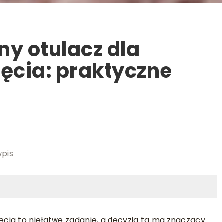
ny otulacz dla
ęcia: praktyczne
wpis
cia to niełatwe zadanie, a decyzja ta ma znaczący