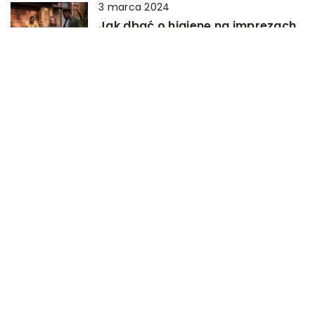
3 marca 2024
Jak dbać o higienę na imprezach
masowych dzięki toaletom
przenośnym?
15 września 2025
Jakie są najczęstsze błędy
popełniane przy rejestracji
znaków towarowych?
DODAJ KOMENTARZ