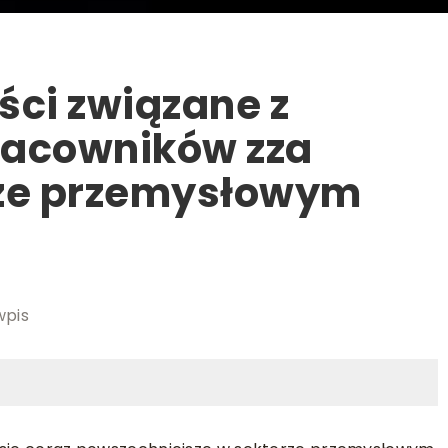
ści związane z
racowników zza
rze przemysłowym
wpis